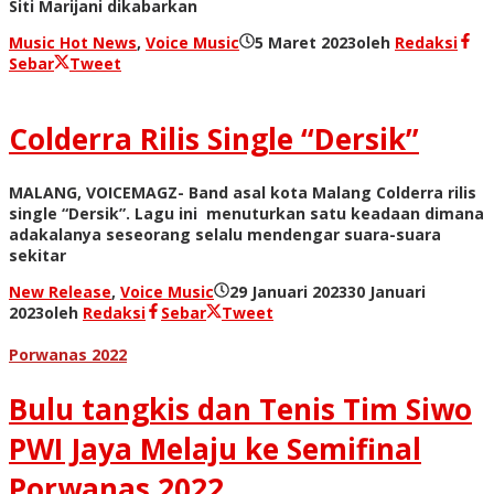
Siti Marijani dikabarkan
Music Hot News
,
Voice Music
5 Maret 2023
oleh
Redaksi
Sebar
Tweet
Colderra Rilis Single “Dersik”
MALANG, VOICEMAGZ- Band asal kota Malang Colderra rilis
single “Dersik”. Lagu ini menuturkan satu keadaan dimana
adakalanya seseorang selalu mendengar suara-suara
sekitar
New Release
,
Voice Music
29 Januari 2023
30 Januari
2023
oleh
Redaksi
Sebar
Tweet
Porwanas 2022
Bulu tangkis dan Tenis Tim Siwo
PWI Jaya Melaju ke Semifinal
Porwanas 2022