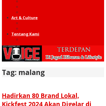
Football
Moto GP
Hot Sport
Art & Culture
Modern
Traditional
Tentang Kami
Redaksi
Tag:
malang
Hadirkan 80 Brand Lokal,
Kickfest 2024 Akan Digelar di