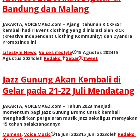
Bandung dan Malang
JAKARTA, VOICEMAGZ.com – Ajang tahunan KICKFEST
kembali hadir! Event clothing yang diinisiasi oleh KICK
(Kreative Independent Clothing Kommunity) dan Dyandra
Promosindo ini
Lifestyle News
,
Voice Lifestyle
15 Agustus 2024
15
Agustus 2024
oleh
Redaksi
Sebar
Tweet
Jazz Gunung Akan Kembali di
Gelar pada 21-22 Juli Mendatang
JAKARTA, VOICEMAGZ.com – Tahun 2023 menjadi
momentum bagi Jazz Gunung Bromo untuk kembali
menghadirkan pergelaran musik Jazz sekaligus merayakan
15 tahun pelaksanaannya
Moment
,
Voice Music
16 Juni 2023
15 Juni 2023
oleh
Redaksi