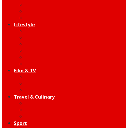
Behind The Song
Indie
Edutainment
Lifestyle
Fashion & Beauty
Hangout
Community
Product
Health
Telco
Film & TV
Talent
Review
Moment
Travel & Culinary
Destination
Food
Hotel
Sport