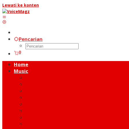
Lewati ke konten
Pencarian
0
Home
Music
Music Hot News
On Stage
New Release
Album Review
Talent
Moment
Figure
Behind The Song