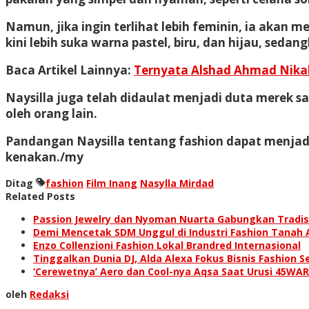
Namun, jika ingin terlihat lebih feminin, ia akan 
kini lebih suka warna pastel, biru, dan hijau, sed
Baca Artikel Lainnya:
Ternyata Alshad Ahmad Nikah
Naysilla juga telah didaulat menjadi duta merek 
oleh orang lain.
Pandangan Naysilla tentang fashion dapat menjadi
kenakan./my
Ditag
fashion
Film Inang
Nasylla Mirdad
Related Posts
Passion Jewelry dan Nyoman Nuarta Gabungkan Tradisi
Demi Mencetak SDM Unggul di Industri Fashion Tanah A
Enzo Collenzioni Fashion Lokal Brandred Internasional
Tinggalkan Dunia DJ, Alda Alexa Fokus Bisnis Fashion S
‘Cerewetnya’ Aero dan Cool-nya Aqsa Saat Urusi 45WAR
oleh
Redaksi