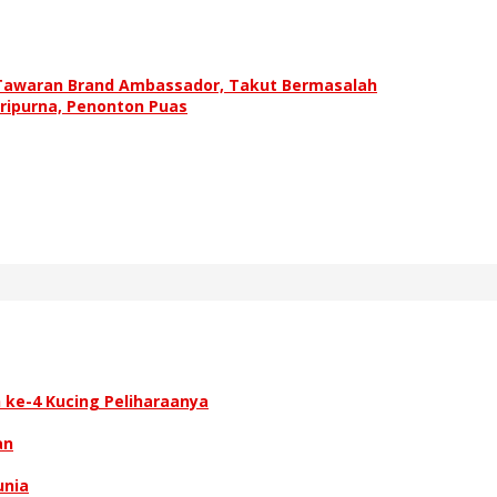
 Tawaran Brand Ambassador, Takut Bermasalah
ripurna, Penonton Puas
 ke-4 Kucing Peliharaanya
an
unia