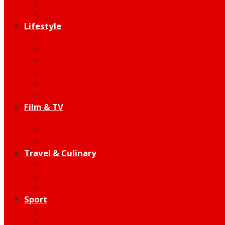
Indie
Edutainment
Lifestyle
Fashion & Beauty
Hangout
Community
Product
Health
Telco
Film & TV
Talent
Review
Moment
Travel & Culinary
Destination
Food
Hotel
Sport
Football
Moto GP