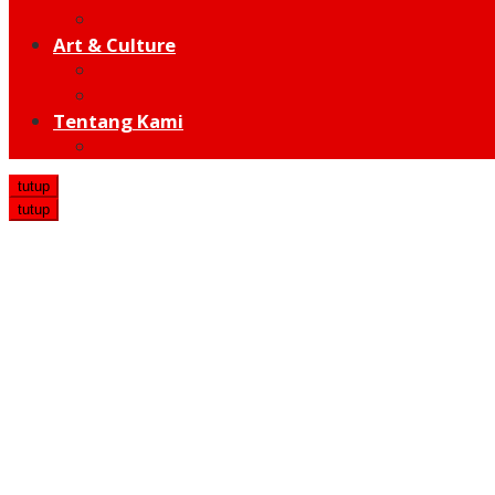
Hot Sport
Art & Culture
Modern
Traditional
Tentang Kami
Redaksi
tutup
tutup