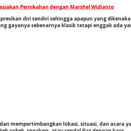
hasiakan Pernikahan dengan Marshel Widianto
resikan diri sendiri sehingga apapun yang dikenaka
ng gayanya sebenarnya klasik tetapi enggak ada yan
 dan mempertimbangkan lokasi, situasi, dan acara y
ek-sobek, sneakers, atau sendal flat dengan kaos.