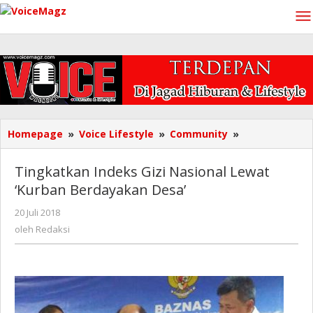
Lewati
ke
konten
Tingkatkan
Homepage
»
Voice Lifestyle
»
Community
»
Indeks
Gizi
Tingkatkan Indeks Gizi Nasional Lewat
Nasional
‘Kurban Berdayakan Desa’
Lewat
'Kurban
oleh
20 Juli 2018
Berdayakan
Redaksi
oleh
Redaksi
Desa'