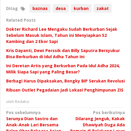
Ditag
baznas
desa
kurban
zakat
Related Posts
Dokter Richard Lee Mengaku Sudah Berkurban Sejak
Sebelum Masuk Islam, Tahun ini Menyiapkan 52
Kambing dan 2 Ekor Sapi
Kris Dayanti, Dewi Perssik dan Billy Saputra Bersyukur
Bisa Berkurban di Idul Adha Tahun Ini
Ini Deretan Artis yang Berkurban Pada Idul Adha 2024,
Milik Siapa Sapi yang Paling Besar?
Berbagi Harus Dipaksakan, Bongky BIP Serukan Revolusi
Ribuan Outlet Pegadaian Jadi Lokasi Penghimpunan ZIS
oleh
Redaksi
Navigasi
Pos sebelumnya
Pos berikutnya
Serunya Dian Sastro dan
Dilarang Jenguk, Kakak
pos
Anak-Anak Lari Bersama
Dhawiyah Duga Ada
Balon Obor Raksasa Asian
Pemain di Belakang Layar