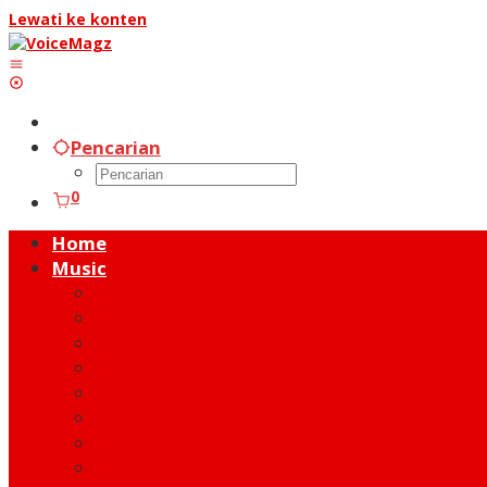
Lewati ke konten
Pencarian
0
Home
Music
Music Hot News
On Stage
New Release
Album Review
Talent
Moment
Figure
Behind The Song