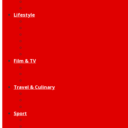
Indie
Edutainment
Lifestyle
Fashion & Beauty
Hangout
Community
Product
Health
Telco
Film & TV
Talent
Review
Moment
Travel & Culinary
Destination
Food
Hotel
Sport
Football
Moto GP