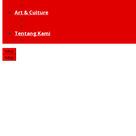
Hot Sport
Art & Culture
Modern
Traditional
Tentang Kami
Redaksi
tutup
tutup