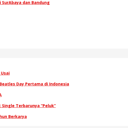
di SurAbaya dan Bandung
 Usai
eatles Day Pertama di Indonesia
A
Single Terbarunya “Peluk”
hun Berkarya