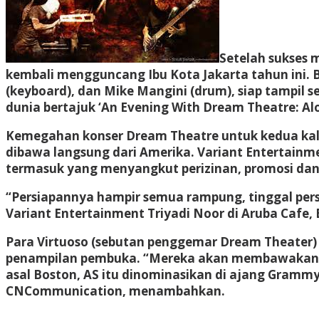
Setelah sukses m
kembali mengguncang Ibu Kota Jakarta tahun ini. Ba
(keyboard), dan Mike Mangini (drum), siap tampil 
dunia bertajuk ‘An Evening With Dream Theatre: Alo
Kemegahan konser Dream Theatre untuk kedua kalin
dibawa langsung dari Amerika. Variant Entertain
termasuk yang menyangkut perizinan, promosi da
“Persiapannya hampir semua rampung, tinggal per
Variant Entertainment Triyadi Noor di Aruba Cafe, B
Para Virtuoso (sebutan penggemar Dream Theater) t
penampilan pembuka. “Mereka akan membawakan se
asal Boston, AS itu dinominasikan di ajang Gramm
CNCommunication, menambahkan.