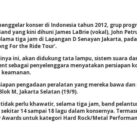
enggelar konser di Indonesia tahun 2012, grup progr
nd yang kini dihuni James LaBrie (vokal), John Petru
selama tiga jam di Lapangan D Senayan Jakarta, pada
ng For the Ride Tour’.
ya ini, akan didukung tata lampu, sistem suara dan
ment sebagai penyelenggara menyatakan persiapan 
n keamanan.
siapan pengadaan peralatan yang mereka bawa dan s
lok M, Jakarta Selatan (19/9).
idak perlu khawatir, selama tiga jam, band pelantun
kitar 14 sampai 18 lagu dalam konsernya. Termas
y Awards untuk kategori Hard Rock/Metal Performanc