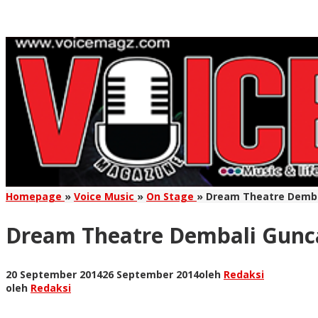
Homepage
»
Voice Music
»
On Stage
»
Dream Theatre Demba
Dream Theatre Dembali Gunca
20 September 2014
26 September 2014
oleh
Redaksi
oleh
Redaksi