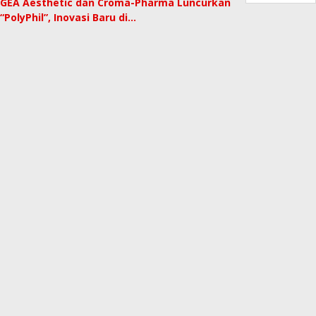
GEA Aesthetic dan Croma-Pharma Luncurkan
“PolyPhil”, Inovasi Baru di…