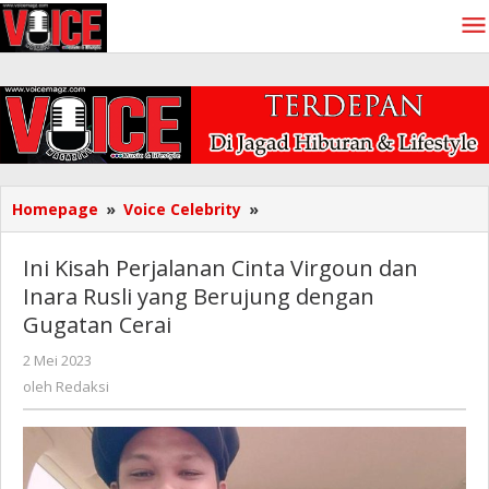
Lewati
ke
konten
Ini
Homepage
»
Voice Celebrity
»
Kisah
Perjalanan
Ini Kisah Perjalanan Cinta Virgoun dan
Cinta
Inara Rusli yang Berujung dengan
Virgoun
Gugatan Cerai
dan
Inara
oleh
2 Mei 2023
Rusli
Redaksi
oleh
Redaksi
yang
Berujung
dengan
Gugatan
Cerai