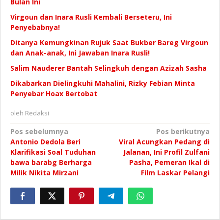
Bulan Ini
Virgoun dan Inara Rusli Kembali Berseteru, Ini
Penyebabnya!
Ditanya Kemungkinan Rujuk Saat Bukber Bareg Virgoun
dan Anak-anak, Ini Jawaban Inara Rusli!
Salim Nauderer Bantah Selingkuh dengan Azizah Sasha
Dikabarkan Dielingkuhi Mahalini, Rizky Febian Minta
Penyebar Hoax Bertobat
oleh
Redaksi
Navigasi
Pos sebelumnya
Pos berikutnya
Antonio Dedola Beri
Viral Acungkan Pedang di
pos
Klarifikasi Soal Tuduhan
Jalanan, Ini Profil Zulfani
bawa barabg Berharga
Pasha, Pemeran Ikal di
Milik Nikita Mirzani
Film Laskar Pelangi