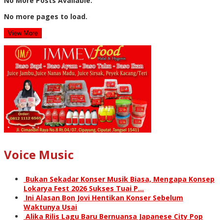
No More Posts Available.
No more pages to load.
View More
Voice Music
Bukan Sekadar Konser Musik Biasa, Mengapa Konsep
Lokarya Fest 2026 Sukses Tuai P…
Ini Alasan Bon Jovi Hentikan Konser Sebelum
Waktunya Usai
Alika Rilis Lagu Baru Bernuansa Japanese City Pop