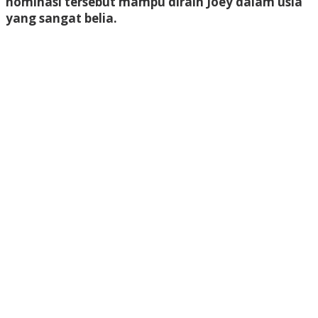
nominasi tersebut mampu diraih Joey dalam usia
yang sangat belia.