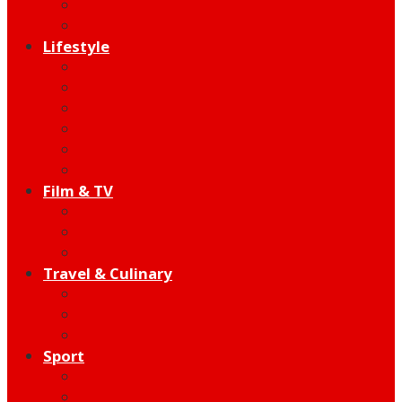
Indie
Edutainment
Lifestyle
Fashion & Beauty
Hangout
Community
Product
Health
Telco
Film & TV
Talent
Review
Moment
Travel & Culinary
Destination
Food
Hotel
Sport
Football
Moto GP