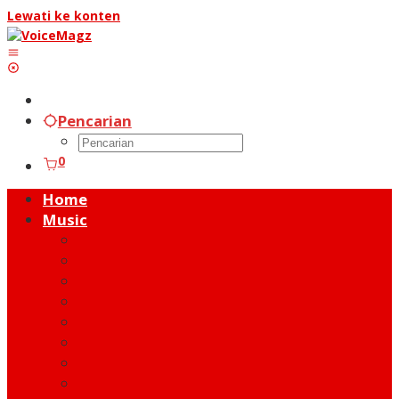
Lewati ke konten
Pencarian
0
Home
Music
Music Hot News
On Stage
New Release
Album Review
Talent
Moment
Figure
Behind The Song