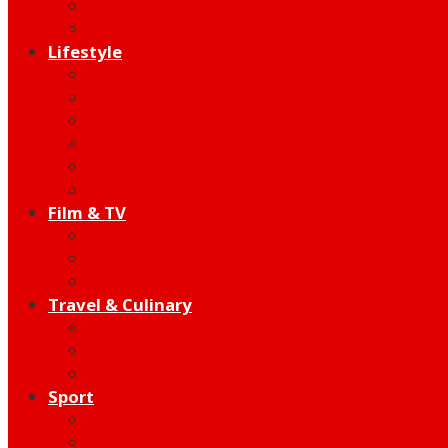
Indie
Edutainment
Lifestyle
Fashion & Beauty
Hangout
Community
Product
Health
Telco
Film & TV
Talent
Review
Moment
Travel & Culinary
Destination
Food
Hotel
Sport
Football
Moto GP