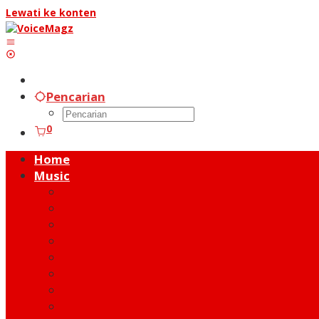
Lewati ke konten
Pencarian
0
Home
Music
Music Hot News
On Stage
New Release
Album Review
Talent
Moment
Figure
Behind The Song