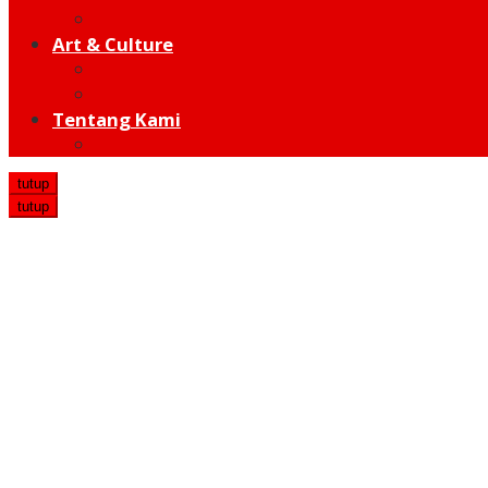
Hot Sport
Art & Culture
Modern
Traditional
Tentang Kami
Redaksi
tutup
tutup