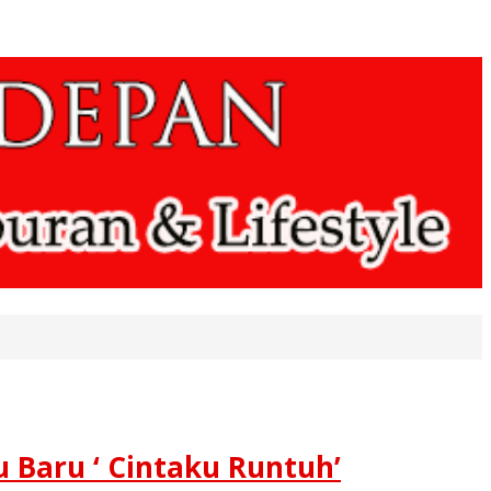
 Baru ‘ Cintaku Runtuh’