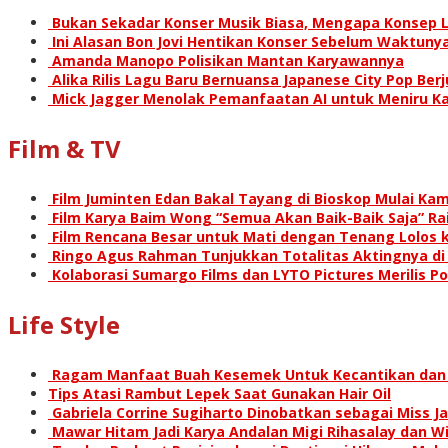
Bukan Sekadar Konser Musik Biasa, Mengapa Konsep L
Ini Alasan Bon Jovi Hentikan Konser Sebelum Waktunya
Amanda Manopo Polisikan Mantan Karyawannya
Alika Rilis Lagu Baru Bernuansa Japanese City Pop Ber
Mick Jagger Menolak Pemanfaatan AI untuk Meniru Ka
Film & TV
Film Juminten Edan Bakal Tayang di Bioskop Mulai Kami
Film Karya Baim Wong “Semua Akan Baik-Baik Saja” Rai
Film Rencana Besar untuk Mati dengan Tenang Lolos k
Ringo Agus Rahman Tunjukkan Totalitas Aktingnya d
Kolaborasi Sumargo Films dan LYTO Pictures Merilis P
Life Style
Ragam Manfaat Buah Kesemek Untuk Kecantikan dan
Tips Atasi Rambut Lepek Saat Gunakan Hair Oil
Gabriela Corrine Sugiharto Dinobatkan sebagai Miss Ja
Mawar Hitam Jadi Karya Andalan Migi Rihasalay dan Wis