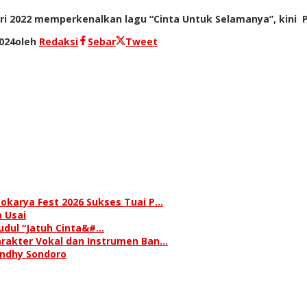
i 2022 memperkenalkan lagu “Cinta Untuk Selamanya”, kini P
024
oleh
Redaksi
Sebar
Tweet
okarya Fest 2026 Sukses Tuai P…
 Usai
judul “Jatuh Cinta&#…
rakter Vokal dan Instrumen Ban…
andhy Sondoro