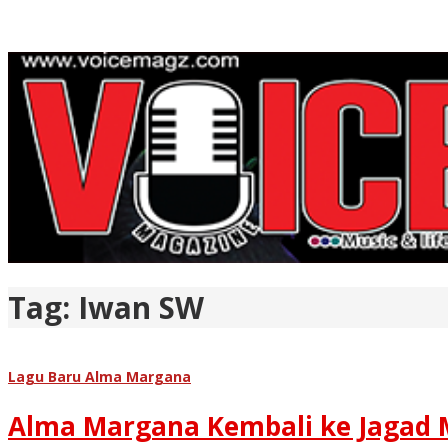
Tag:
Iwan SW
Lagu Baru Alma Margana
Alma Margana Kembali ke Jagad M