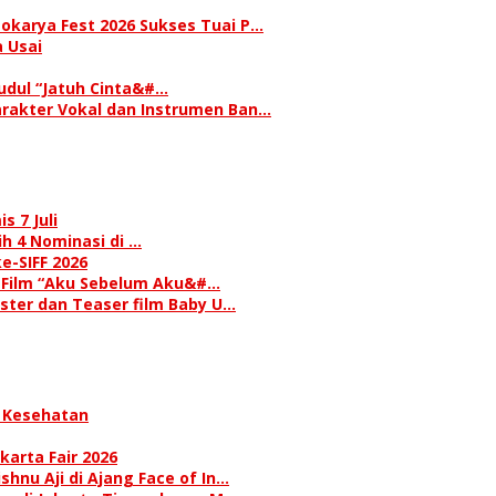
okarya Fest 2026 Sukses Tuai P…
 Usai
judul “Jatuh Cinta&#…
rakter Vokal dan Instrumen Ban…
s 7 Juli
h 4 Nominasi di …
e-SIFF 2026
i Film “Aku Sebelum Aku&#…
oster dan Teaser film Baby U…
 Kesehatan
karta Fair 2026
hnu Aji di Ajang Face of In…